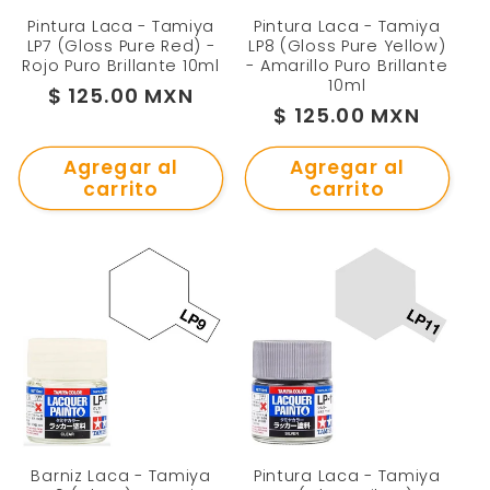
Pintura Laca - Tamiya
Pintura Laca - Tamiya
LP7 (Gloss Pure Red) -
LP8 (Gloss Pure Yellow)
Rojo Puro Brillante 10ml
- Amarillo Puro Brillante
10ml
Precio
$ 125.00 MXN
Precio
$ 125.00 MXN
habitual
habitual
Agregar al
Agregar al
carrito
carrito
Barniz Laca - Tamiya
Pintura Laca - Tamiya