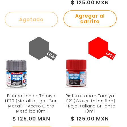
Precio
$ 125.00 MXN
habitual
habitual
Agregar al
Agotado
carrito
Pintura Laca - Tamiya
Pintura Laca - Tamiya
LP20 (Metallic Light Gun
LP21 (Gloss Italian Red)
Metal) - Acero Claro
- Rojo Italiano Brillante
Metálico 10ml
10ml
Precio
$ 125.00 MXN
Precio
$ 125.00 MXN
habitual
habitual