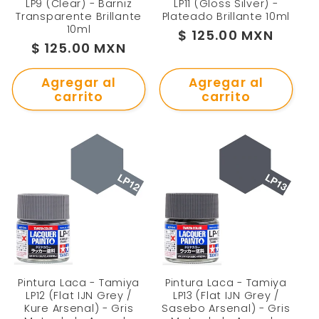
LP9 (Clear) - Barniz
LP11 (Gloss Silver) -
Transparente Brillante
Plateado Brillante 10ml
10ml
Precio
$ 125.00 MXN
Precio
$ 125.00 MXN
habitual
habitual
Agregar al
Agregar al
carrito
carrito
Pintura Laca - Tamiya
Pintura Laca - Tamiya
LP12 (Flat IJN Grey /
LP13 (Flat IJN Grey /
Kure Arsenal) - Gris
Sasebo Arsenal) - Gris