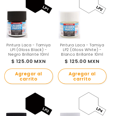
c
c
i
ó
n
Pintura Laca - Tamiya
Pintura Laca - Tamiya
LP1 (Gloss Black) -
LP2 (Gloss White) -
Negro Brillante 10ml
Blanco Brillante 10ml
:
Precio
$ 125.00 MXN
Precio
$ 125.00 MXN
habitual
habitual
Agregar al
Agregar al
carrito
carrito