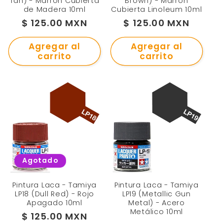
Tan) - Marrón Cubierta
Brown) - Marrón
de Madera 10ml
Cubierta Linoleum 10ml
Precio
$ 125.00 MXN
Precio
$ 125.00 MXN
habitual
habitual
Agregar al
Agregar al
carrito
carrito
Agotado
Pintura Laca - Tamiya
Pintura Laca - Tamiya
LP18 (Dull Red) - Rojo
LP19 (Metallic Gun
Apagado 10ml
Metal) - Acero
Metálico 10ml
Precio
$ 125.00 MXN