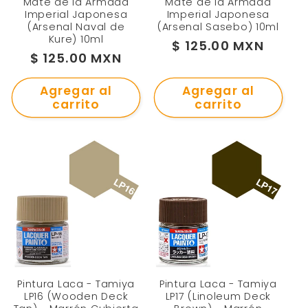
Mate de la Armada
Mate de la Armada
Imperial Japonesa
Imperial Japonesa
(Arsenal Naval de
(Arsenal Sasebo) 10ml
Kure) 10ml
Precio
$ 125.00 MXN
Precio
$ 125.00 MXN
habitual
habitual
Agregar al
Agregar al
carrito
carrito
Pintura Laca - Tamiya
Pintura Laca - Tamiya
LP16 (Wooden Deck
LP17 (Linoleum Deck