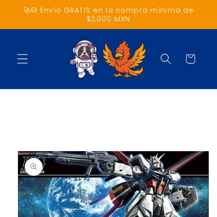
Ir
🚀🐶 Envío GRATIS en la compra mínima de
directamente
$2,000 MXN
al contenido
Carrito
Ir
directamente
a la
información
del producto