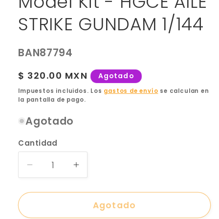
Model Kit - HGCE AILE
STRIKE GUNDAM 1/144
SKU:
BAN87794
Precio
$ 320.00 MXN
Agotado
habitual
Impuestos incluidos. Los
gastos de envío
se calculan en
la pantalla de pago.
Agotado
Cantidad
Reducir
Aumentar
cantidad
cantidad
para
para
Bandai
Bandai
Agotado
-
-