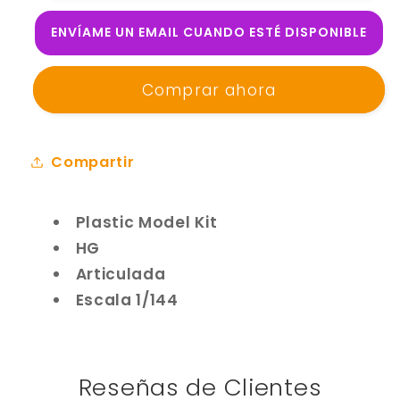
Gundam
Gundam
ENVÍAME UN EMAIL CUANDO ESTÉ DISPONIBLE
Model
Model
Kit
Kit
-
-
Comprar ahora
HGCE
HGCE
AILE
AILE
STRIKE
STRIKE
Compartir
GUNDAM
GUNDAM
1/144
1/144
Plastic Model Kit
HG
Articulada
Escala 1/144
Reseñas de Clientes