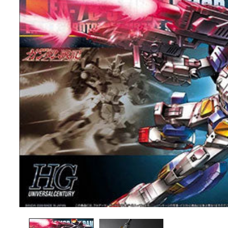
a la
información
del producto