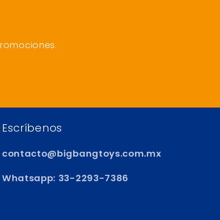
promociones.
Escríbenos
contacto@bigbangtoys.com.mx
Whatsapp: 33-2293-7386