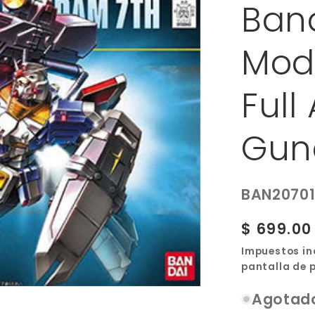
Ban
Mode
Full
Gun
SKU:
BAN2070
Precio
$ 699.0
habitual
Impuestos in
pantalla de 
Agotad