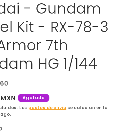
dai - Gundam
l Kit - RX-78-3
 Armor 7th
dam HG 1/144
160
0 MXN
Agotado
cluidos. Los
gastos de envío
se calculan en la
pago.
o