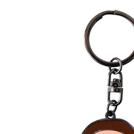
a la
información
del producto