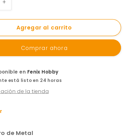
Aumentar
cantidad
para
Llavero
Agregar al carrito
Metal
Cabeza
Comprar ahora
Morty
-
Rick
y
sponible en
Fenix Hobby
Morty
e está listo en 24 horas
mación de la tienda
r
ro de Metal