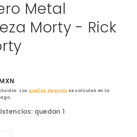
ero Metal
za Morty - Rick
rty
 MXN
cluidos. Los
gastos de envío
se calculan en la
pago.
istencias: quedan 1