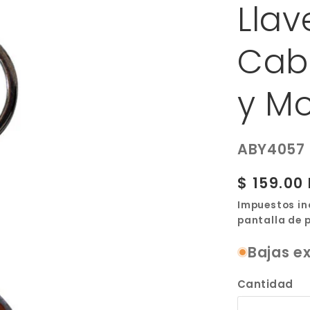
Llav
Cabe
y Mo
SKU:
ABY4057
Precio
$ 159.00
habitual
Impuestos in
pantalla de 
Bajas ex
Cantidad