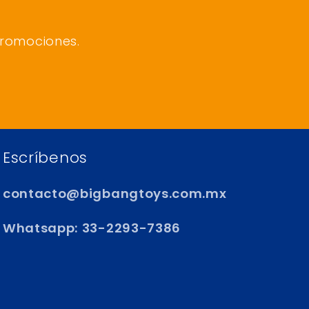
promociones.
Escríbenos
contacto@bigbangtoys.com.mx
Whatsapp: 33-2293-7386