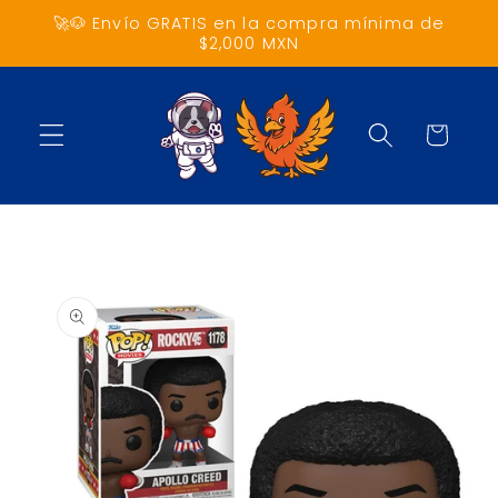
Ir
🚀🐶 Envío GRATIS en la compra mínima de
directamente
$2,000 MXN
al contenido
Carrito
Ir
directamente
a la
información
del producto