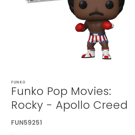
Abrir
elemento
multimedia
1
FUNKO
Funko Pop Movies:
en
una
ventana
modal
Rocky - Apollo Creed
SKU:
FUN59251