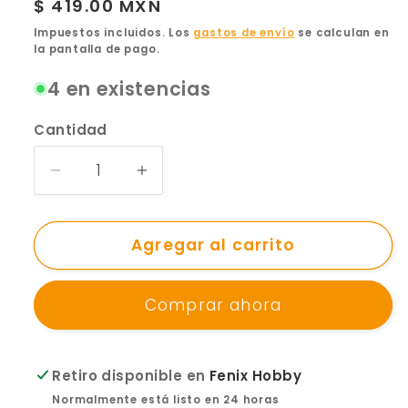
Precio
$ 419.00 MXN
habitual
Impuestos incluidos. Los
gastos de envío
se calculan en
la pantalla de pago.
4 en existencias
Cantidad
Reducir
Aumentar
cantidad
cantidad
para
para
Funko
Agregar al carrito
Funko
Pop
Pop
Movies:
Movies:
Comprar ahora
Rocky
Rocky
-
-
Apollo
Apollo
Creed
Creed
Retiro disponible en
Fenix Hobby
Normalmente está listo en 24 horas