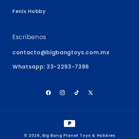
Fenix Hobby
Escríbenos
contacto@bigbangtoys.com.mx
Whatsapp: 33-2293-7386
Facebook
Instagram
TikTok
X
(Twitter)
Formas
de
© 2026,
Big Bang Planet Toys & Hobbies
pago