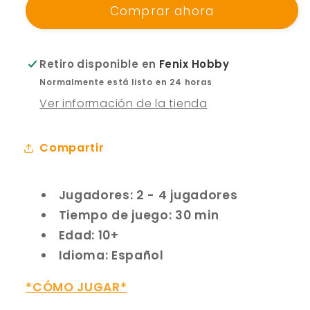
Comprar ahora
marca
marca
Devir:
Devir:
Cities
Cities
Retiro disponible en
Fenix Hobby
Normalmente está listo en 24 horas
Ver información de la tienda
Compartir
Jugadores: 2 - 4 jugadores
Tiempo de juego: 30 min
Edad: 10+
Idioma: Español
*CÓMO JUGAR*