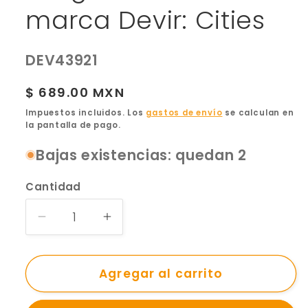
marca Devir: Cities
SKU:
DEV43921
Precio
$ 689.00 MXN
habitual
Impuestos incluidos. Los
gastos de envío
se calculan en
la pantalla de pago.
Bajas existencias: quedan 2
Cantidad
Reducir
Aumentar
cantidad
cantidad
para
para
Juego
Agregar al carrito
Juego
de
de
Mesa
Mesa