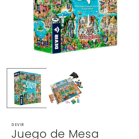
Abrir
elemento
multimedia
1
en
una
ventana
modal
DEVIR
Juego de Mesa