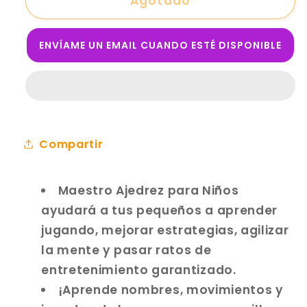
MAESTRO
MAESTRO
Agotado
AJEDREZ
AJEDREZ
PARA
PARA
ENVÍAME UN EMAIL CUANDO ESTÉ DISPONIBLE
NIÑOS:
NIÑOS:
Juego
Juego
de
de
Mesa
Mesa
Compartir
Maestro Ajedrez para Niños
ayudará a tus pequeños a aprender
jugando, mejorar estrategias, agilizar
la mente y pasar ratos de
entretenimiento garantizado.
¡Aprende nombres, movimientos y