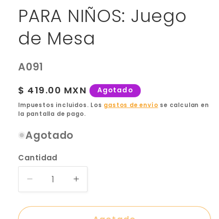
PARA NIÑOS: Juego
de Mesa
SKU:
A091
Precio
$ 419.00 MXN
Agotado
habitual
Impuestos incluidos. Los
gastos de envío
se calculan en
la pantalla de pago.
Agotado
Cantidad
Reducir
Aumentar
cantidad
cantidad
para
para