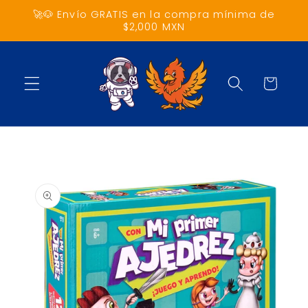
Ir
🚀🐶 Envío GRATIS en la compra mínima de
directamente
$2,000 MXN
al contenido
Carrito
Ir
directamente
a la
información
del producto