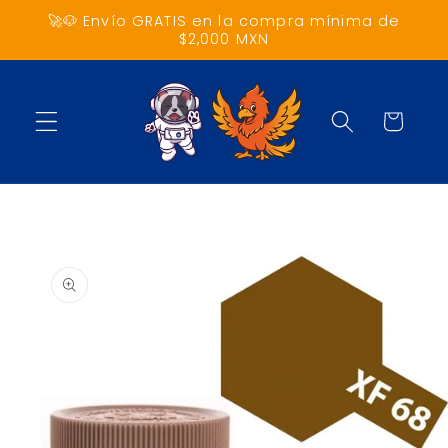
Ir
🚀🐶 Envío GRATIS en la compra mínima de
directamente
$2,000 MXN
al contenido
Carrito
Ir
directamente
a la
información
del producto