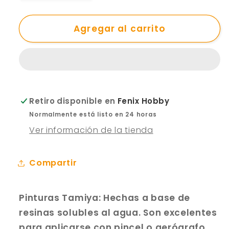
cantidad
cantidad
para
para
Pintura
Agregar al carrito
Pintura
Acrílica
Acrílica
-
-
Tamiya
Tamiya
XF68
XF68
(Flat
(Flat
Retiro disponible en
Fenix Hobby
Nato
Nato
Brown)
Brown)
Normalmente está listo en 24 horas
-
-
Ver información de la tienda
Café
Café
(Marrón)
(Marrón)
Compartir
Otan
Otan
Mate
Mate
23ml
23ml
Pinturas Tamiya: Hechas a base de
/
/
10
10
resinas solubles al agua. Son excelentes
ml
ml
para aplicarse con pincel o aerógrafo,