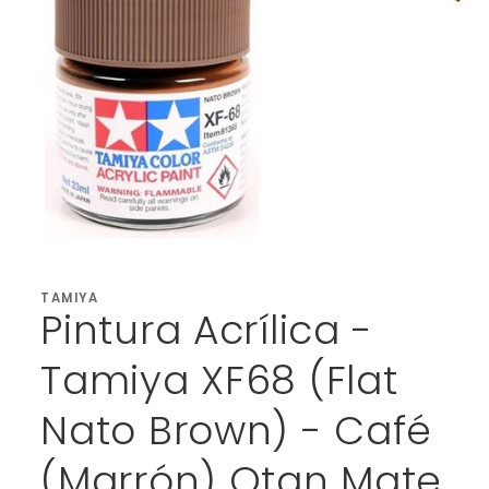
Abrir
elemento
multimedia
1
TAMIYA
Pintura Acrílica -
en
una
ventana
modal
Tamiya XF68 (Flat
Nato Brown) - Café
(Marrón) Otan Mate