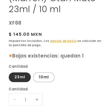
23ml / 10 ml
SKU:
XF68
Precio
$ 145.00 MXN
habitual
Impuestos incluidos. Los
gastos de envío
se calculan en
la pantalla de pago.
Bajas existencias: quedan 1
Cantidad
23ml
10ml
Cantidad
Reducir
Aumentar